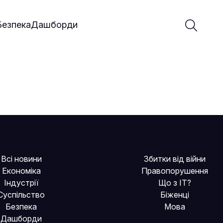
Введіть 
Почати 
Безпека
Дашборди
Всі новини
Збитки від війни
Економіка
Правопорушення
Індустрії
Що з IT?
Суспільство
Біженці
Безпека
Мова
Дашборди