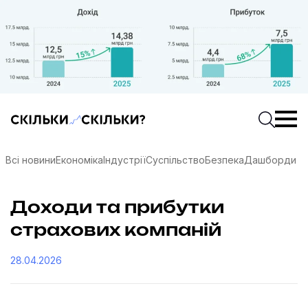
Скільки-скільки? — Медіа про суспільні дані
Введіть
Почати 
Всі новини
Економіка
Індустрії
Суспільство
Безпека
Дашборди
Доходи та прибутки
страхових компаній
28.04.2026
соцмережах