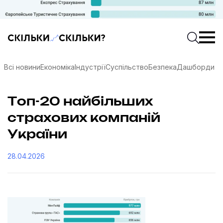
Скільки-скільки? — Медіа про суспільні дані
Введіть
Почати 
Всі новини
Економіка
Індустрії
Суспільство
Безпека
Дашборди
Топ-20 найбільших
страхових компаній
України
28.04.2026