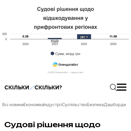
Скільки-скільки? — Медіа про суспільні дані
Введіть
Почати 
Всі новини
Економіка
Індустрії
Суспільство
Безпека
Дашборди
соцмережах
Судові рішення щодо