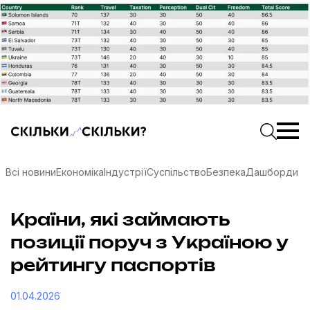
Скільки-скільки? — Медіа про суспільні дані
Введіть
Почати 
Всі новини
Економіка
Індустрії
Суспільство
Безпека
Дашборди
Країни, які займають
позиції поруч з Україною у
рейтингу паспортів
соцмережах
01.04.2026