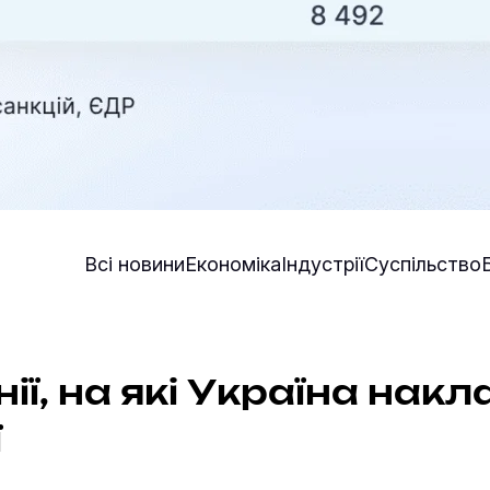
Всі новини
Економіка
Індустрії
Суспільство
ї, на які Україна нак
̈