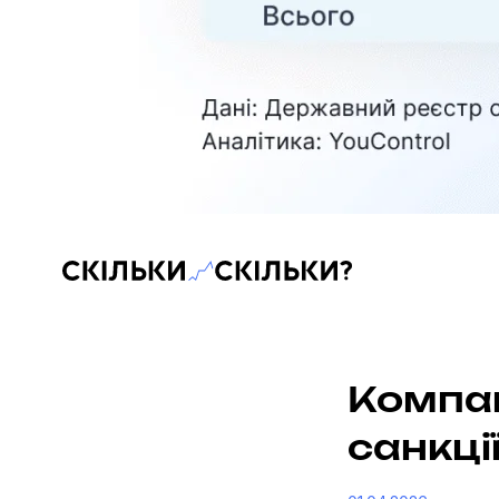
Скільки-скільки? — Медіа про суспільні дані
Компані
санкціі