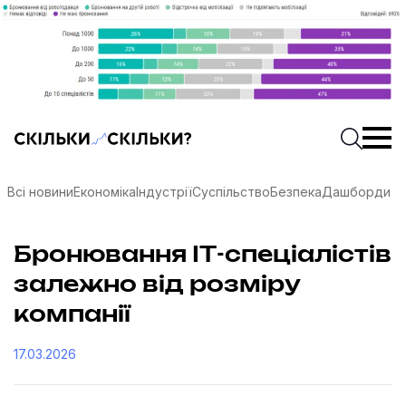
Скільки-скільки? — Медіа про суспільні дані
Введіть
Почати 
Всі новини
Економіка
Індустрії
Суспільство
Безпека
Дашборди
Бронювання ІТ-спеціалістів
залежно від розміру
компанії
17.03.2026
соцмережах