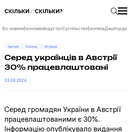
Скільки-скільки? — Медіа про суспільні дані
Введіть
Почати 
Всі новини
Економіка
Індустрії
Суспільство
Безпека
Дашборди
Австрія
Біженці
Міграція
Серед українців в Австрії
30% працевлаштовані
03.09.2024
Серед громадян України в Австрії
працевлаштованими є 30%.
соцмережах
Інформацію опублікувало видання