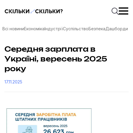
Скільки-скільки? — Медіа про суспільні дані
Введіть
Почати 
Всі новини
Економіка
Індустрії
Суспільство
Безпека
Дашборди
Середня зарплата в
Україні, вересень 2025
року
17.11.2025