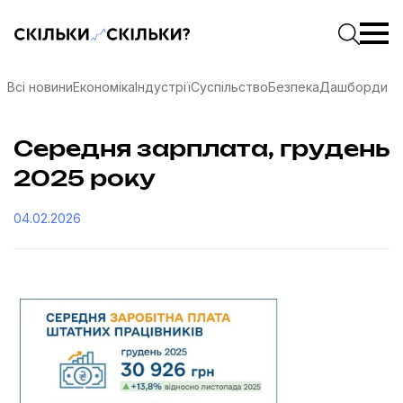
Скільки-скільки? — Медіа про суспільні дані
Введіть
Почати 
Всі новини
Економіка
Індустрії
Суспільство
Безпека
Дашборди
Середня зарплата, грудень
2025 року
04.02.2026