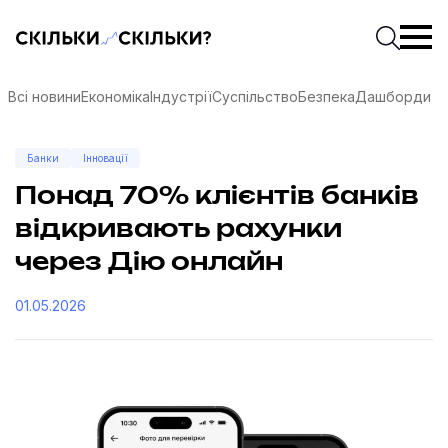
Скільки-скільки? — Медіа про суспільні дані
Введіть
Почати 
Всі новини
Економіка
Індустрії
Суспільство
Безпека
Дашборди
Банки
Інновації
Понад 70% клієнтів банків
відкривають рахунки
через Дію онлайн
01.05.2026
соцмережах