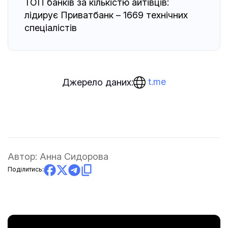
ТОП банків за кількістю айтівців:
лідирує Приватбанк – 1669 технічних
спеціалістів
t.me
Джерело даних:
Автор:
Анна Сидорова
Поділитись: