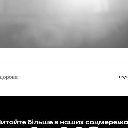
дорова
Поді
итайте більше в наших соцмереж