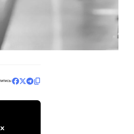
литись:
ах