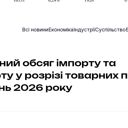
Всі новини
Економіка
Індустрії
Суспільство
ий обсяг імпорту та
ту у розрізі товарних 
ень 2026 року