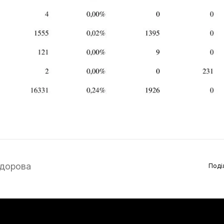
дорова
Поді