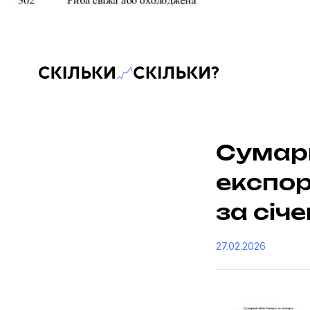
Скільки-скільки? — Медіа про суспільні дані
Сумарн
експор
за січ
27.02.2026