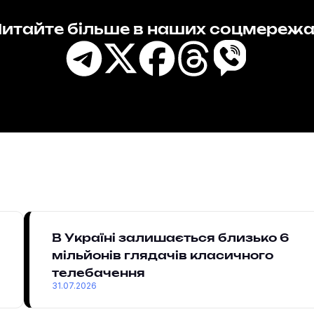
итайте більше в наших соцмереж
В Україні залишається близько 6
мільйонів глядачів класичного
телебачення
31.07.2026