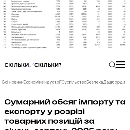
Скільки-скільки? — Медіа про суспільні дані
Введіть
Почати 
Всі новини
Економіка
Індустрії
Суспільство
Безпека
Дашборди
Сумарний обсяг імпорту та
експорту у розрізі
товарних позицій за