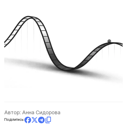
Автор:
Анна Сидорова
Поділитись: