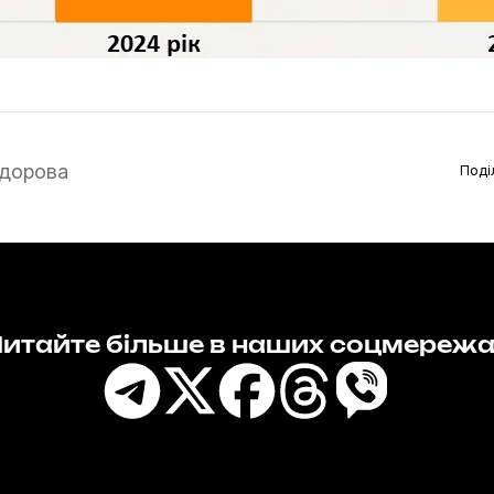
дорова
Поді
итайте більше в наших соцмереж