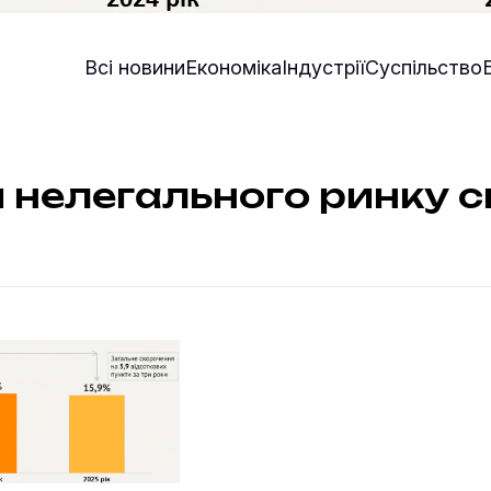
Всі новини
Економіка
Індустрії
Суспільство
 нелегального ринку с