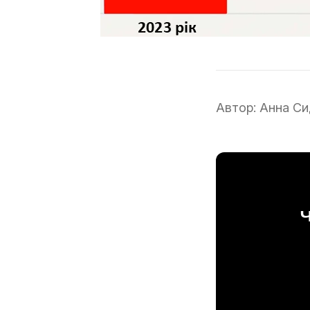
Автор:
Анна Си
Ч