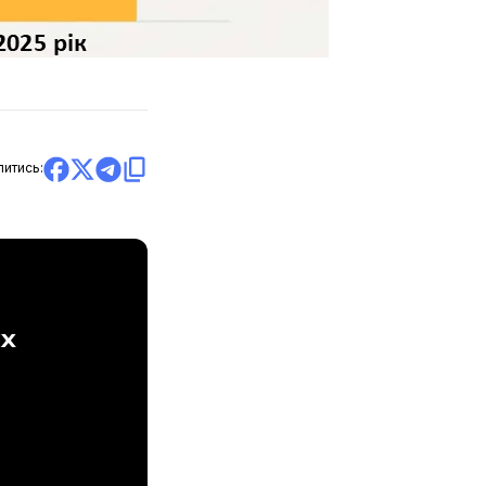
литись:
ах