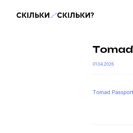
Скільки-скільки? — Медіа про суспільні дані
Тomad 
01.04.2026
Тomad Passport