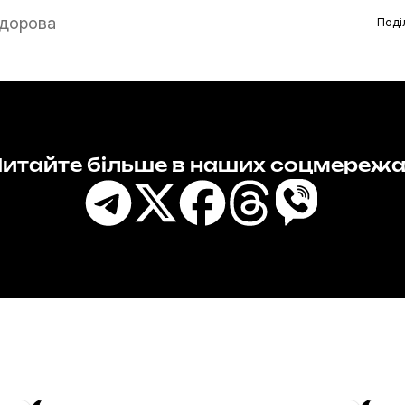
дорова
Поді
итайте більше в наших соцмереж