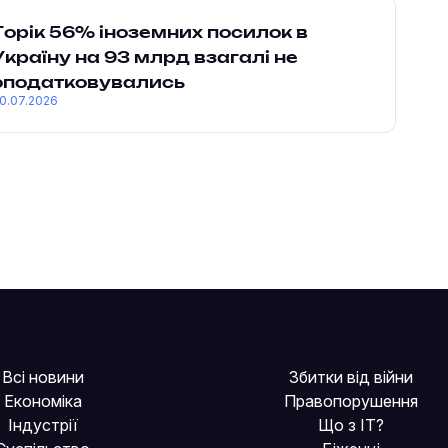
Торік 56% іноземних посилок в
Україну на 93 млрд взагалі не
оподатковувались
0.07.2026
Всі новини
Збитки від війни
Економіка
Правопорушення
Індустрії
Що з IT?