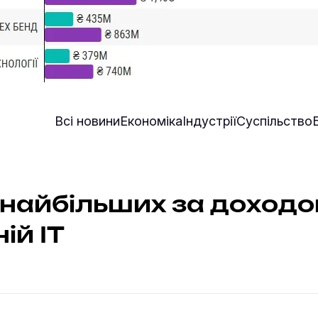
Всі новини
Економіка
Індустрії
Суспільство
 найбільших за доход
ій IT