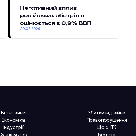
Негативний вплив
російських обстрілів
оцінюється в 0,9% ВВП
30.07.2026
Всі новини
Збитки від війни
Економіка
Правопорушення
Індустрії
Що з IT?
Суспільство
Біженці