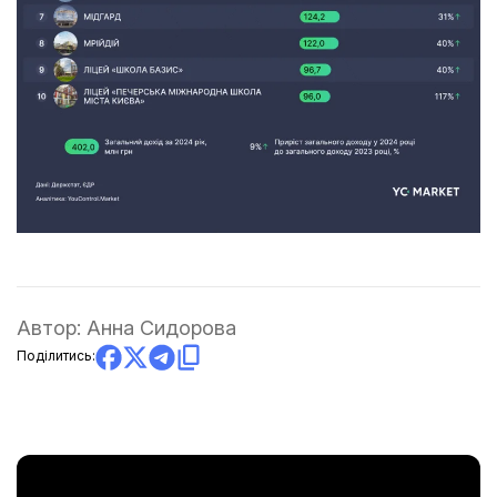
Автор:
Анна Сидорова
Поділитись: