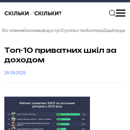
Скільки-скільки? — Медіа про суспільні дані
Введіть
Почати 
Всі новини
Економіка
Індустрії
Суспільство
Безпека
Дашборди
Топ-10 приватних шкіл за
доходом
26.09.2025