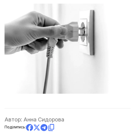
Автор:
Анна Сидорова
Поділитись: