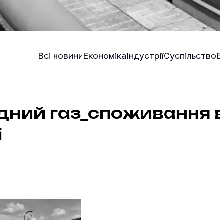
Всі новини
Економіка
Індустрії
Суспільство
дний газ_споживання 
і