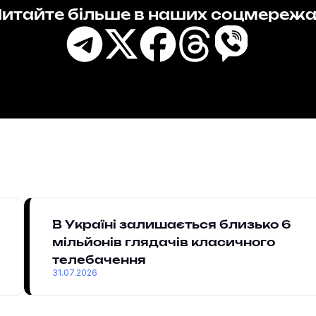
итайте більше в наших соцмереж
В Україні залишається близько 6
мільйонів глядачів класичного
телебачення
31.07.2026