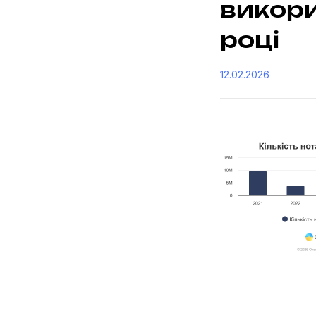
викори
році
12.02.2026