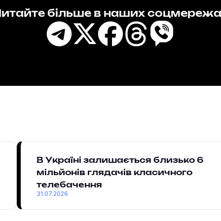
итайте більше в наших соцмереж
В Україні залишається близько 6
мільйонів глядачів класичного
телебачення
31.07.2026