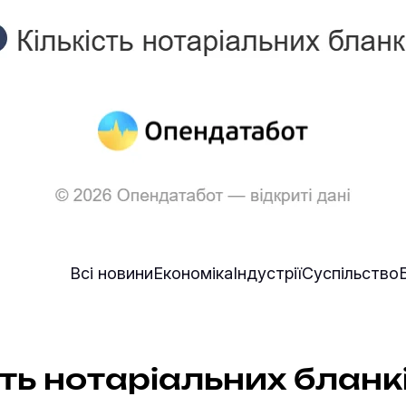
Всі новини
Економіка
Індустрії
Суспільство
сть нотаріальних бланкі