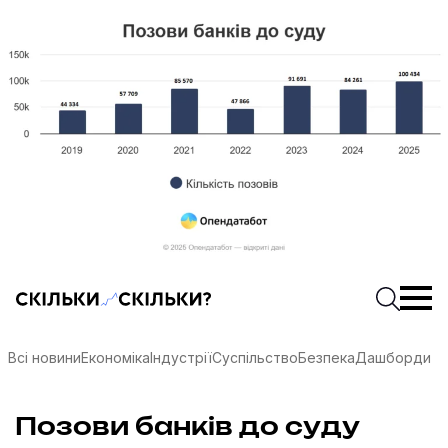
Скільки-скільки? — Медіа про суспільні дані
Введіть
Почати 
Всі новини
Економіка
Індустрії
Суспільство
Безпека
Дашборди
соцмережах
Позови банків до суду