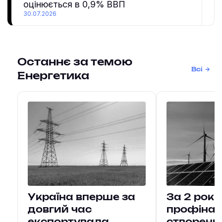
оцінюється в 0,9% ВВП
30.07.2026
Останнє за темою
Всі
Енергетика
Україна вперше за
За 2 рок
довгий час
профіна