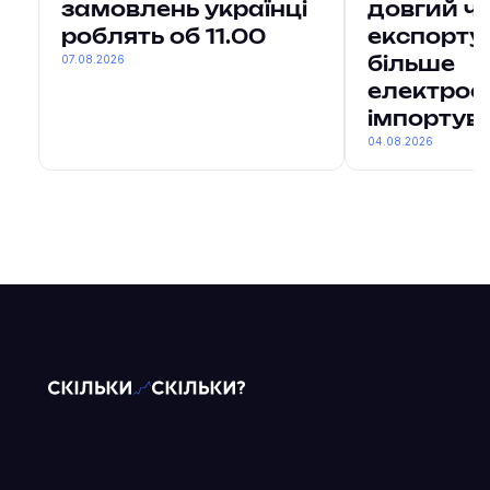
замовлень українці
довгий ч
роблять об 11.00
експорту
07.08.2026
більше
електроен
імпортув
04.08.2026