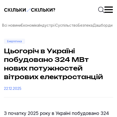
Скільки-скільки? — Медіа про суспільні дані
Введіть
Почати 
Всі новини
Економіка
Індустрії
Суспільство
Безпека
Дашборди
Енергетика
Цьогоріч в Україні
побудовано 324 МВт
нових потужностей
вітрових електростанцій
22.12.2025
соцмережах
З початку 2025 року в Україні побудовано 324