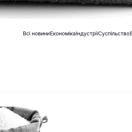
Всі новини
Економіка
Індустрії
Суспільство