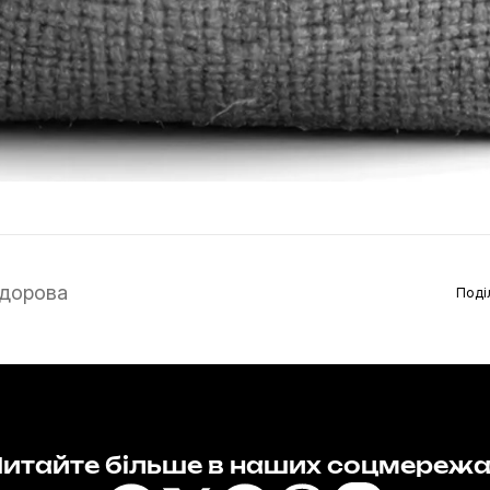
дорова
Поді
итайте більше в наших соцмереж