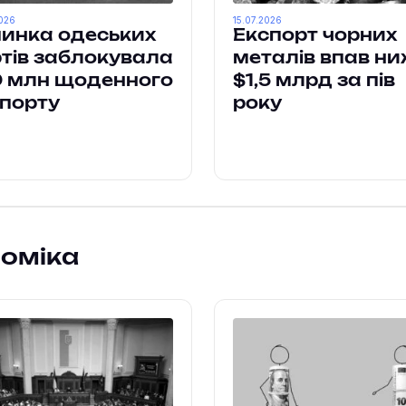
026
15.07.2026
инка одеських
Експорт чорних
тів заблокувала
металів впав н
0 млн щоденного
$1,5 млрд за пів
порту
року
номіка