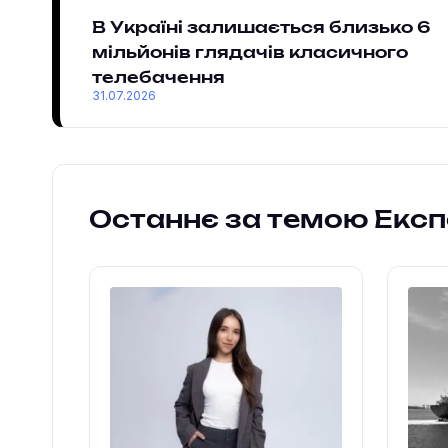
В Україні залишається близько 6
мільйонів глядачів класичного
телебачення
31.07.2026
Останнє за темою Екс