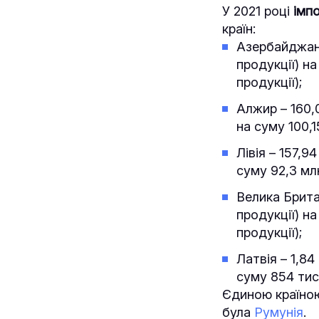
У 2021 році
імп
країн:
Азербайджан 
продукції) на
продукції);
Алжир – 160,0
на суму 100,1
Лівія – 157,9
суму 92,3 млн
Велика Брита
продукції) на
продукції);
Латвія – 1,84
суму 854 тис.
Єдиною країною
була
Румунія
.