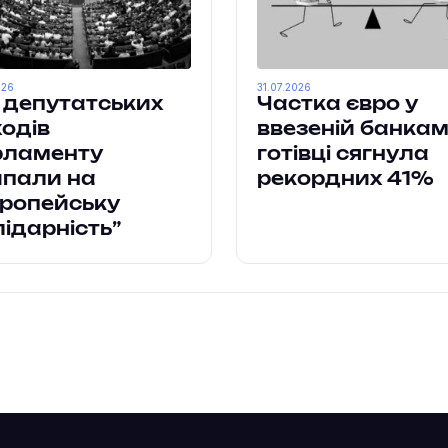
026
31.07.2026
 депутатських
Частка євро у
одів
ввезеній банка
рламенту
готівці сягнула
ипали на
рекордних 41%
ропейську
ідарність”