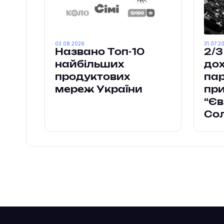
03.08.2026
31.07.2
Названо Топ-10
2/3
найбільших
дох
продуктових
па
мереж України
пр
“Єв
Сол