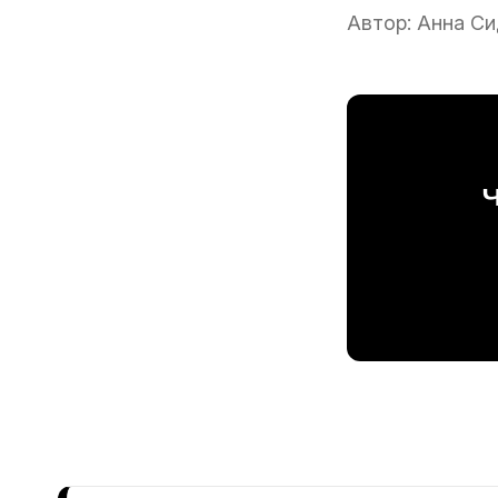
Автор:
Анна Си
Ч