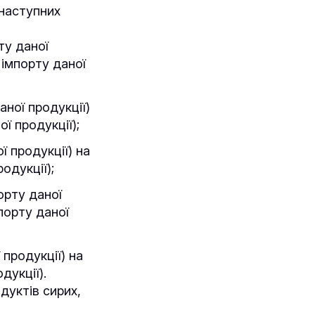
 наступних
ту даної
 імпорту даної
аної продукції)
ої продукції);
ї продукції) на
одукції);
орту даної
мпорту даної
 продукції) на
дукції).
дуктів сирих,