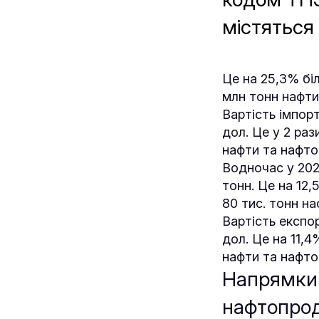
містяться
Це на 25,3% біл
млн тонн нафти
Вартість імпор
дол. Це у 2 раз
нафти та нафто
Водночас у 202
тонн. Це на 12,
80 тис. тонн н
Вартість експо
дол. Це на 11,4
нафти та нафто
Напрямки 
нафтопрод