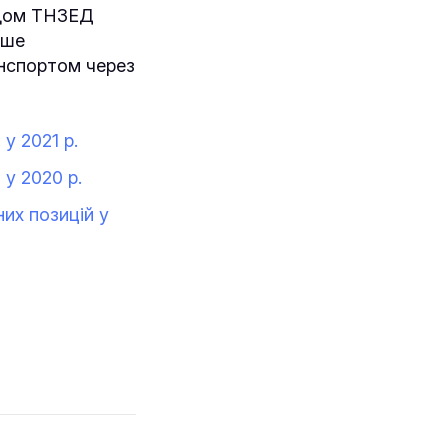
одом ТНЗЕД
іше
нспортом через
у 2021 р.
 у 2020 р.
них позицій у