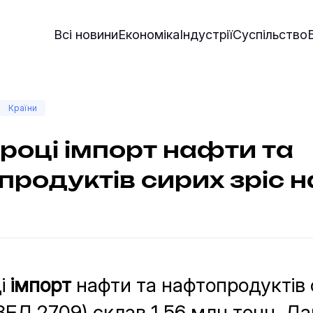
Всі новини
Економіка
Індустрії
Суспільство
Країни
 році імпорт нафти та
родуктів сирих зріс 
ці
імпорт
нафти та нафтопродуктів 
ЕД 2709) склав 1,56 млн тонн. Да