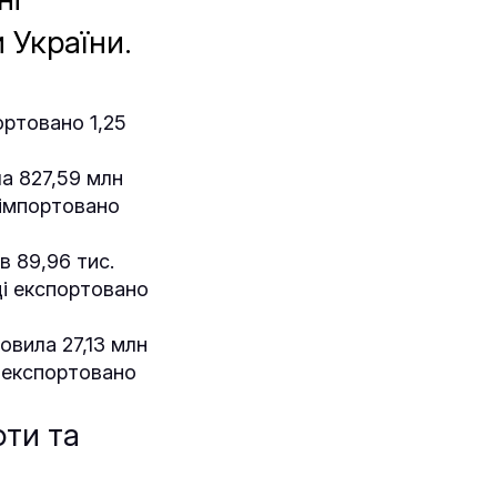
 України.
ортовано 1,25
ла 827,59 млн
і імпортовано
в 89,96 тис.
ці експортовано
овила 27,13 млн
і експортовано
фти та