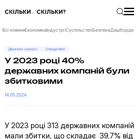
Скільки-скільки? — Медіа про суспільні дані
Введіть
Почати 
Всі новини
Економіка
Індустрії
Суспільство
Безпека
Дашборди
Державні компанії
Опендатабот
У 2023 році 40%
державних компаній були
збитковими
14.05.2024
У 2023 році 313 державних компаній
соцмережах
мали збитки, що складає 39,7% від