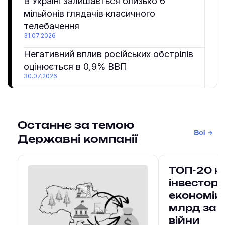
В Україні залишається близько 6
мільйонів глядачів класичного
телебачення
31.07.2026
Негативний вплив російських обстрілів
оцінюється в 0,9% ВВП
30.07.2026
Останнє за темою
Всі
Державні компанії
ТОП-20 н
інвесторі
економіку
млрд за ч
війни