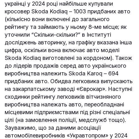
українці у 2024 році найбільше купували
кросовер Skoda Kodiaq – 1003 придбаних авто
(кількісно вони включені до загального
рейтингу та займають у ньому 8-ме місце; як
уточнили “Скільки-скільки?” в Інституті
досліджень авторинку, на графіку вказана інша
цифра, оскільки вона включає авто моделі
Skoda Kodiaq виготовлені за кордоном). Також
до лідерів продажів серед авто українського
виробництва належить Skoda Karoq – 694
придбаних авто. Обидва легковика випускають
на закарпатському заводі «Єврокар». Наступні
сходинки рейтингу легковиків вітчизняного
виробництва належать авто, переобладнані
місцевими підприємствами під різні спеціальні
цілі (на замовлення поліції, медслужб тощо).
Зауважимо, що за даними асоціації
автомобілевиробників «Укравтопром» у 2024