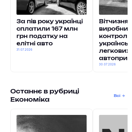
За пів року українці
Вітчизнян
сплатили 167 млн
виробни
грн податку на
контрол
елітні авто
українськ
31.07.2026
легкових
автоприч
30.07.2026
Останнє в рубриці
Всі
Економіка