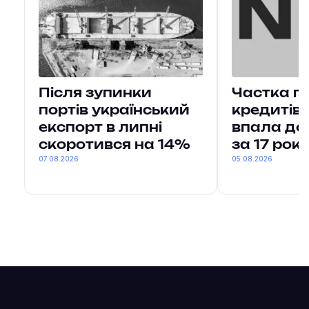
Після зупинки
Частка п
портів український
кредитів 
експорт в липні
впала до
скоротився на 14%
за 17 рокі
07.08.2026
05.08.2026