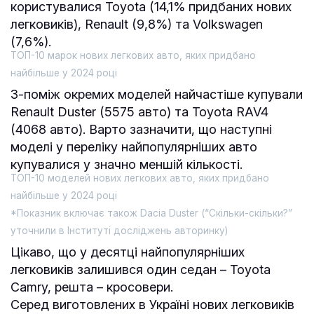
користувалися Toyota (14,1% придбаних нових
легковиків), Renault (9,8%) та Volkswagen
(7,6%).
ТОП-10 марок нових легкових авто, яких придбано
найбільше у 2024 році
З-поміж окремих моделей найчастіше купували
Renault Duster (5575 авто) та Toyota RAV4
(4068 авто). Варто зазначити, що наступні
моделі у переліку найпопулярніших авто
купувалися у значно меншій кількості.
ТОП-10 моделей нових легкових авто, яких придбано
найбільше у 2024 році
*Показник включає також Dacia Duster (“Скільки-скільки?”
уточнили в Інституті досліджень авторинку)
Цікаво, що у десятці найпопулярніших
легковиків залишився один седан – Toyota
Camry, решта – кросовери.
Серед виготовлених в Україні нових легковиків