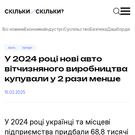
Скільки-скільки? — Медіа про суспільні дані
Введіть
Почати 
Всі новини
Економіка
Індустрії
Суспільство
Безпека
Дашборди
Авто
Імпорт
У 2024 році нові авто
вітчизняного виробництва
купували у 2 рази менше
15.02.2025
У 2024 році українці та місцеві
соцмережах
підприємства придбали 68,8 тисячі