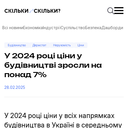
Скільки-скільки? — Медіа про суспільні дані
Введіть
Почати 
Всі новини
Економіка
Індустрії
Суспільство
Безпека
Дашборди
Будівництво
Держстат
Нерухомість
Ціни
У 2024 році ціни у
будівництві зросли на
понад 7%
28.02.2025
У 2024 році ціни у всіх напрямках
соцмережах
будівництва в Україні в середньому