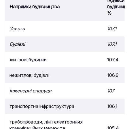
Індекси ц
Напрямки будівництва
будівницт
%
Усього
107,1
Будівлі
107,1
житлові будинки
107,4
нежитлові будівлі
106,9
Інженерні споруди
107
транспортна інфраструктура
106,1
трубопроводи, лінії електронних
комунікаційних мереж та
105,4