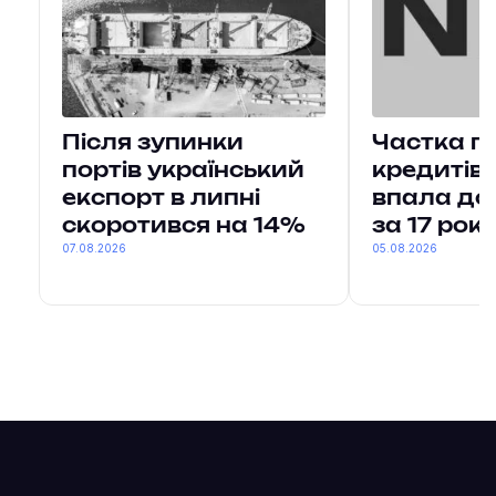
Після зупинки
Частка п
портів український
кредитів 
експорт в липні
впала до
скоротився на 14%
за 17 рокі
07.08.2026
05.08.2026