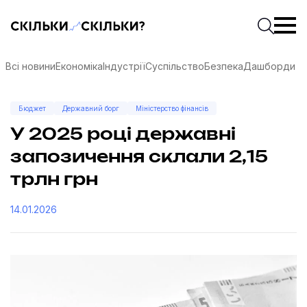
Скільки-скільки? — Медіа про суспільні дані
Введіть
Почати 
Всі новини
Економіка
Індустрії
Суспільство
Безпека
Дашборди
Бюджет
Державний борг
Міністерство фінансів
У 2025 році державні
запозичення склали 2,15
трлн грн
14.01.2026
соцмережах