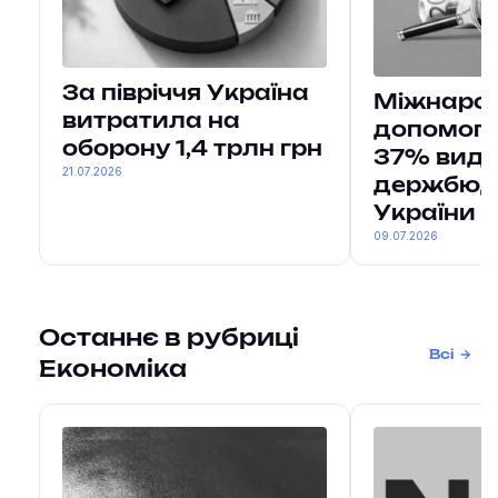
За півріччя Україна
Міжнаро
витратила на
допомога
оборону 1,4 трлн грн
37% вида
21.07.2026
держбюд
України
09.07.2026
Останнє в рубриці
Всі
Економіка