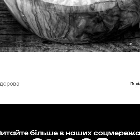
дорова
Поді
итайте більше в наших соцмереж