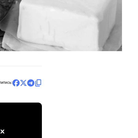
литись:
ах