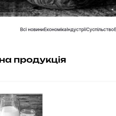
Всі новини
Економіка
Індустрії
Суспільство
на продукція