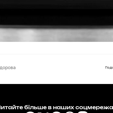
дорова
Поді
итайте більше в наших соцмереж