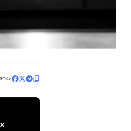
литись:
ах