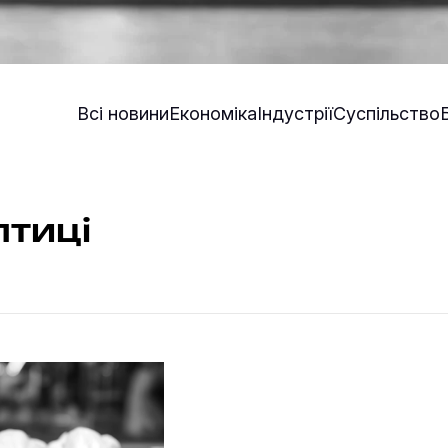
Всі новини
Економіка
Індустрії
Суспільство
птиці