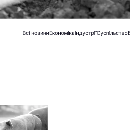
Всі новини
Економіка
Індустрії
Суспільство