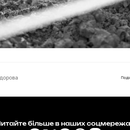
дорова
Поді
итайте більше в наших соцмереж