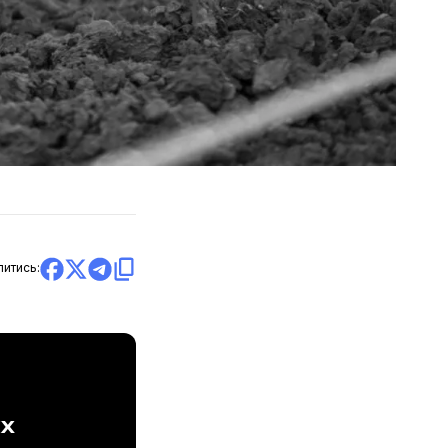
литись:
ах