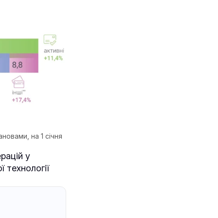
новами, на 1 січня
рацій у
 технології