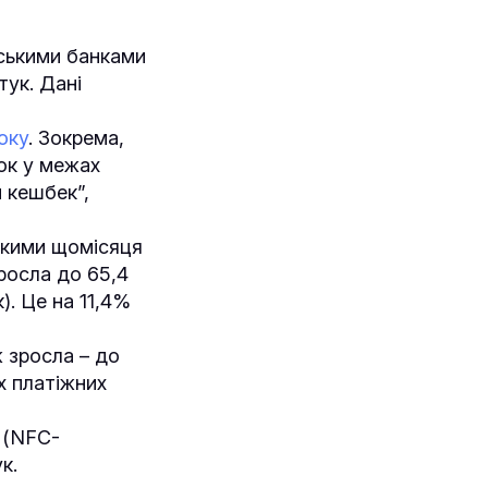
нськими банками
тук. Дані
оку
. Зокрема,
ток у межах
 кешбек”,
 якими щомісяця
росла до 65,4
). Це на 11,4%
 зросла – до
х платіжних
 (NFC-
к.