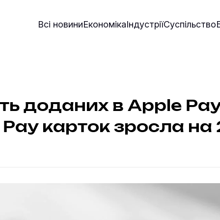
Всі новини
Економіка
Індустрії
Суспільство
сть доданих в Apple Pay 
 Pay карток зросла на