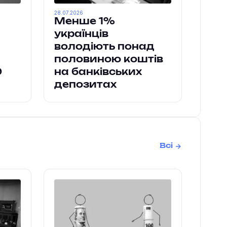
28.07.2026
Менше 1%
українців
володіють понад
половиною коштів
9
на банківських
депозитах
Всі