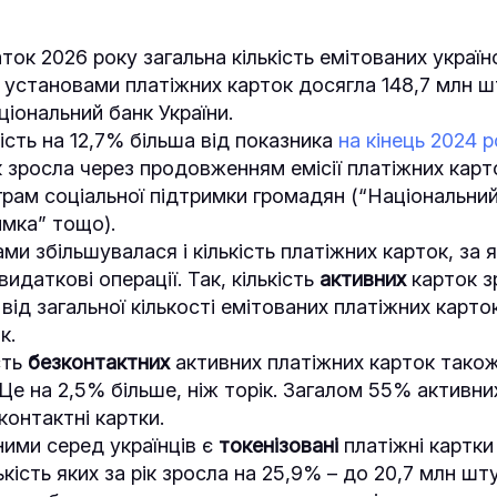
ток 2026 року загальна кількість емітованих украї
 установами платіжних карток досягла 148,7 млн ш
ціональний банк України.
ість на 12,7% більша від показника
на кінець 2024 р
ок зросла через продовженням емісії платіжних кар
рам соціальної підтримки громадян (“Національний
мка” тощо).
ми збільшувалася і кількість платіжних карток, за
идаткові операції. Так, кількість
активних
карток з
ід загальної кількості емітованих платіжних карток
ік.
сть
безконтактних
активних платіжних карток також
 Це на 2,5% більше, ніж торік. Загалом 55% активни
контактні картки.
ими серед українців є
токенізовані
платіжні картки
лькість яких за рік зросла на 25,9% – до 20,7 млн шту