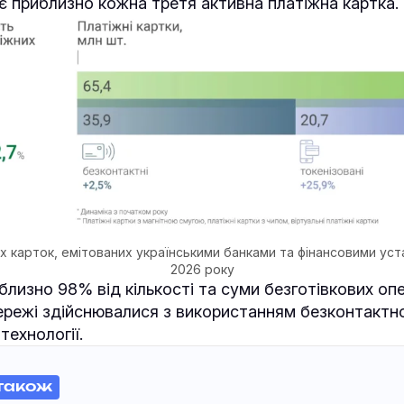
є приблизно кожна третя активна платіжна картка.
их карток, емітованих українськими банками та фінансовими уста
2026 року
близно 98% від кількості та суми безготівкових опе
ережі здійснювалися з використанням безконтактної
технології.
також