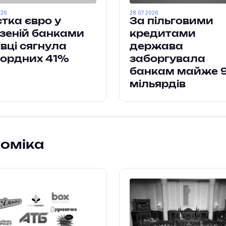
026
28.07.2026
тка євро у
За пільговими
зеній банками
кредитами
івці сягнула
держава
кордних 41%
заборгувала
банкам майже 
мільярдів
номіка