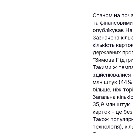
Станом на поча
та фінансовими
опублікував На
Зазначена кільк
кількість карт
державних прог
“Зимова Підтри
Такими ж темпа
здійснювалися в
млн штук (44% в
більше, ніж тор
Загальна кількі
35,9 млн штук.
карток – це без
Також популярн
технологія), кі