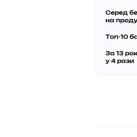
Серед бе
на проду
Топ-10 б
За 13 ро
у 4 рази