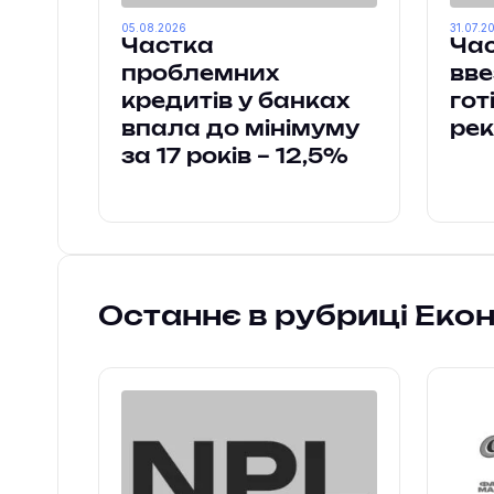
05.08.2026
31.07.2
Частка
Час
проблемних
вве
кредитів у банках
гот
впала до мінімуму
ре
за 17 років – 12,5%
Останнє в рубриці Еко