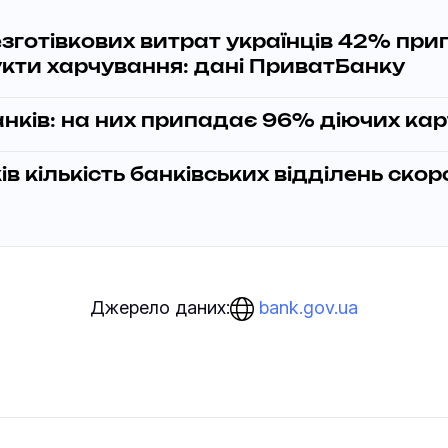
зготівкових витрат українців 42% пр
кти харчування: дані ПриватБанку
анків: на них припадає 96% діючих ка
ків кількість банківських відділень ско
bank.gov.ua
Джерело даних: