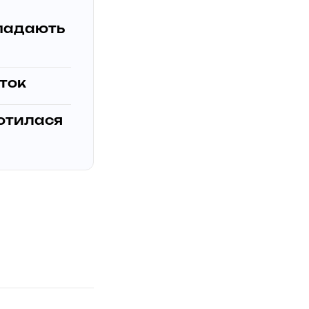
ипадають
рток
ротилася