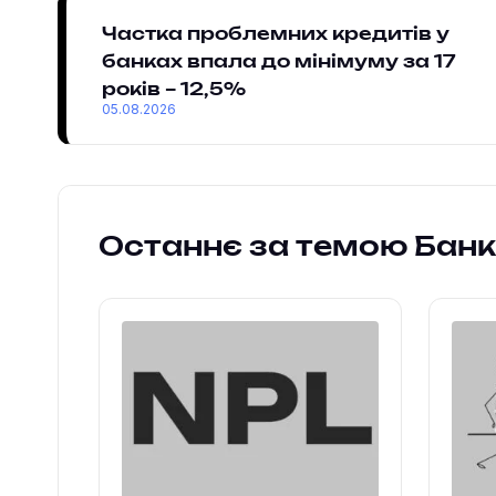
Частка проблемних кредитів у
банках впала до мінімуму за 17
років – 12,5%
05.08.2026
Останнє за темою Бан