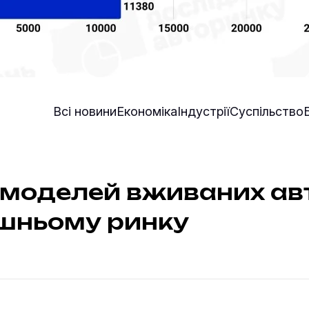
Всі новини
Економіка
Індустрії
Суспільство
 моделей вживаних ав
ішньому ринку