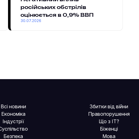
російських обстрілів
оцінюється в 0,9% ВВП
30.07.2026
Всі новини
Збитки від війни
Економіка
Правопорушення
Індустрії
Що з IT?
Суспільство
Біженці
Безпека
Мова