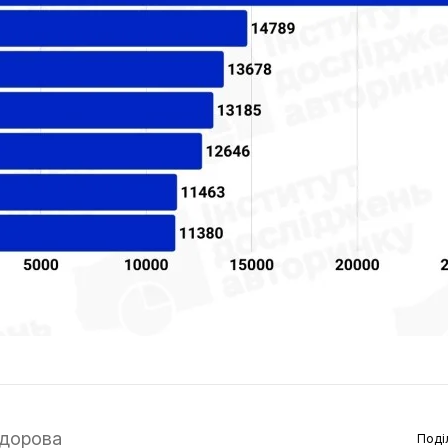
дорова
Поді