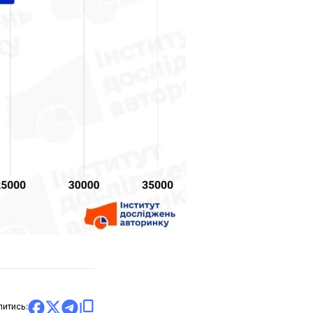
литись: