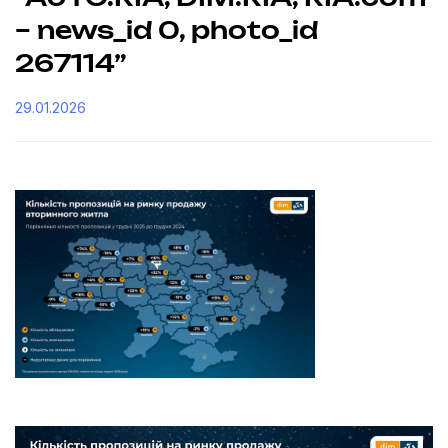
– news_id 0, photo_id
267114”
29.01.2026