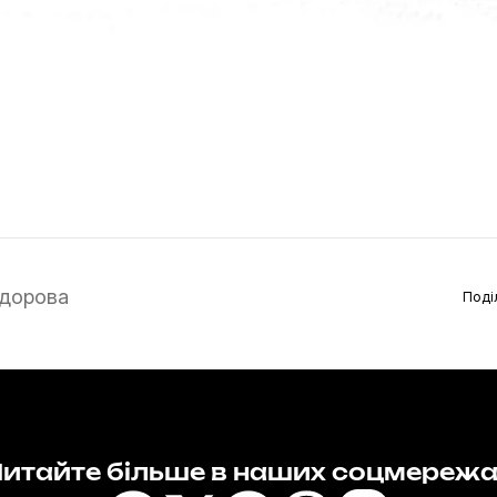
дорова
Поді
итайте більше в наших соцмереж