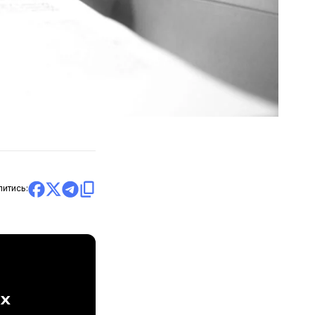
литись:
ах