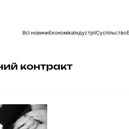
Всі новини
Економіка
Індустрії
Суспільство
ий контракт