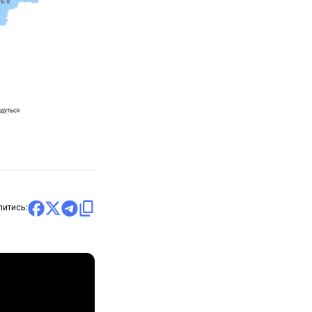
литись: