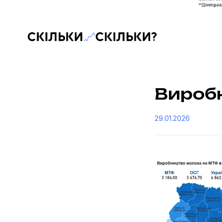
Скільки-скільки? — Медіа про суспільні дані
Виробн
29.01.2026