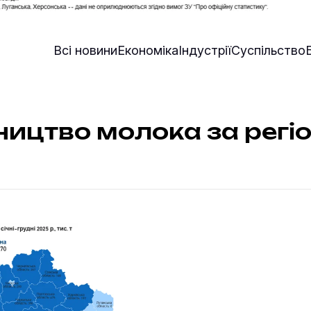
Всі новини
Економіка
Індустрії
Суспільство
ицтво молока за регі