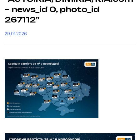
– news_id 0, photo_id
267112”
29.01.2026