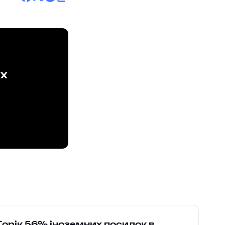
ах
Торік 56% іноземних посилок в