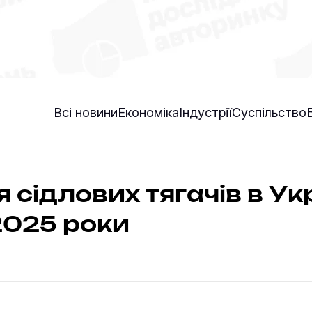
Всі новини
Економіка
Індустрії
Суспільство
 сідлових тягачів в Укр
2025 роки