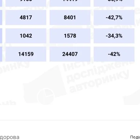
дорова
Поді