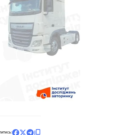
литись: