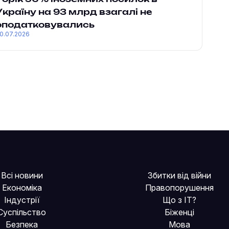
Україну на 93 млрд взагалі не
оподатковувались
0.07.2026
Всі новини
Збитки від війни
Економіка
Правопорушення
Індустрії
Що з IT?
Суспільство
Біженці
Безпека
Мова