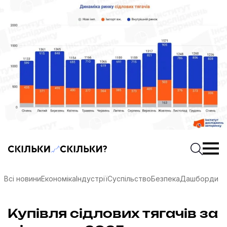
Скільки-скільки? — Медіа про суспільні дані
Введіть
Почати 
Всі новини
Економіка
Індустрії
Суспільство
Безпека
Дашборди
соцмережах
Купівля сідлових тягачів за