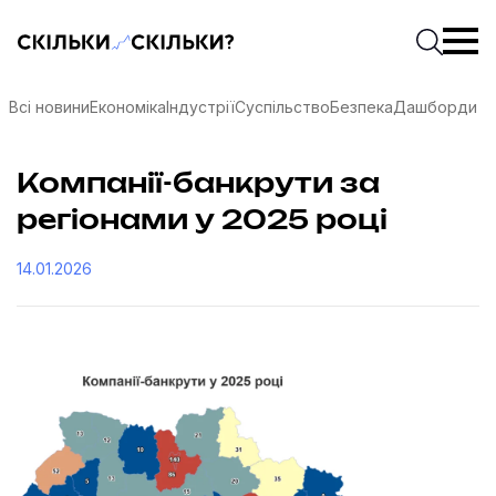
Скільки-скільки? — Медіа про суспільні дані
Введіть
Почати 
Всі новини
Економіка
Індустрії
Суспільство
Безпека
Дашборди
Компанії-банкрути за
регіонами у 2025 році
14.01.2026