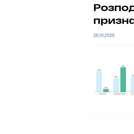
Розпод
призна
26.01.2026