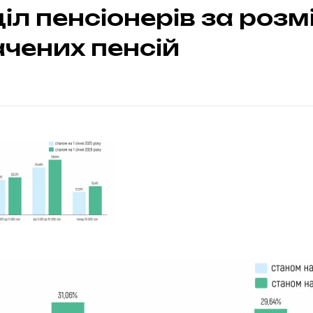
іл пенсіонерів за роз
чених пенсій