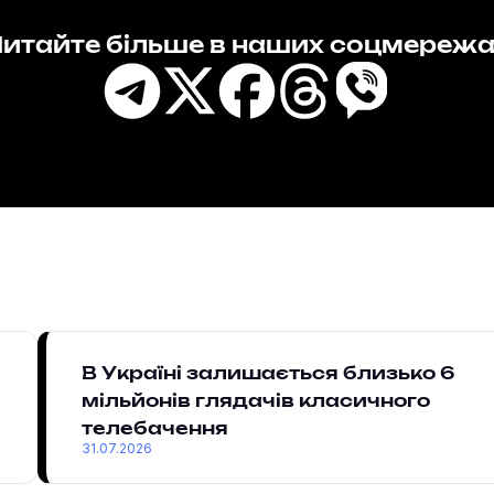
итайте більше в наших соцмереж
В Україні залишається близько 6
мільйонів глядачів класичного
телебачення
31.07.2026