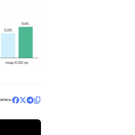
литись: