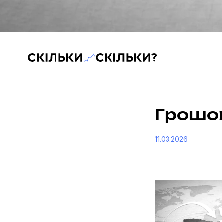
Скільки-скільки? — Медіа про суспільні дані
Грошов
11.03.2026