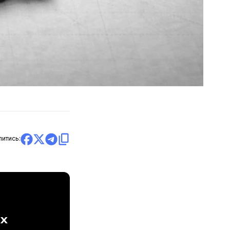
литись:
ах