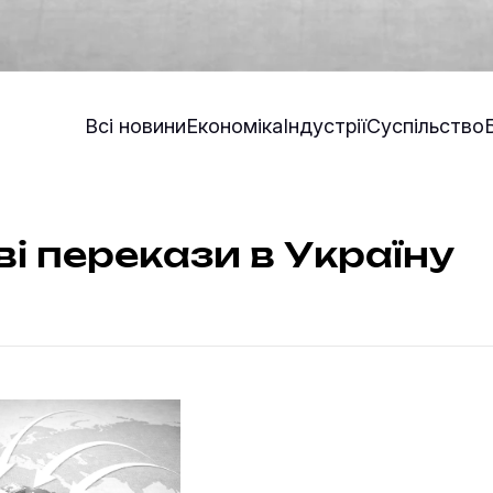
Всі новини
Економіка
Індустрії
Суспільство
і перекази в Україну