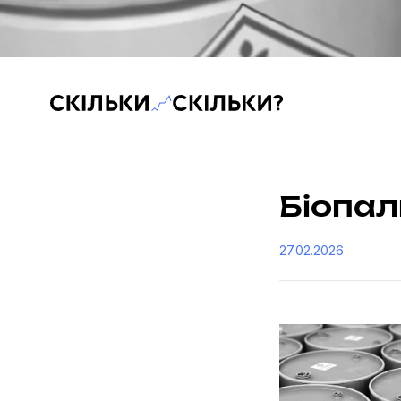
Скільки-скільки? — Медіа про суспільні дані
Біопа
27.02.2026