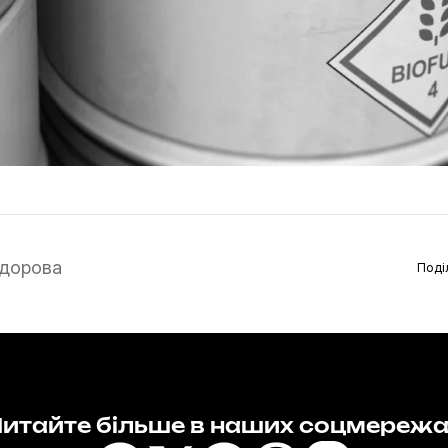
дорова
Поді
итайте більше в наших соцмереж