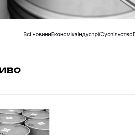
Всі новини
Економіка
Індустрії
Суспільство
ливо