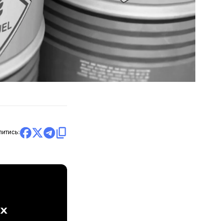
литись:
ах