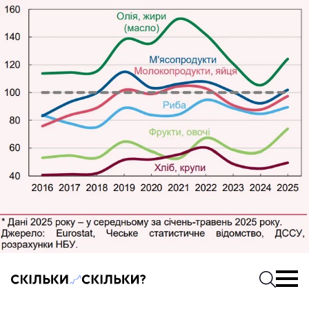
Скільки-скільки? — Медіа про суспільні дані
Введіть
Почати 
соцмережах