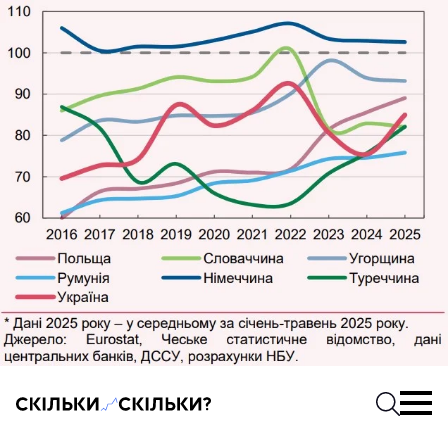
Скільки-скільки? — Медіа про суспільні дані
Введіть
Почати 
соцмережах