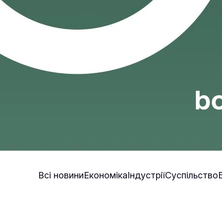
Всі новини
Економіка
Індустрії
Суспільство