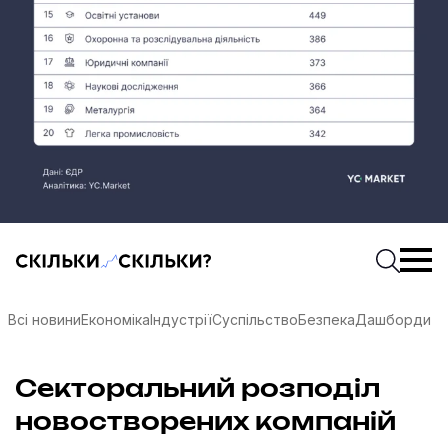
Скільки-скільки? — Медіа про суспільні дані
Введіть
Почати 
Всі новини
Економіка
Індустрії
Суспільство
Безпека
Дашборди
Секторальний розподіл
новостворених компаній