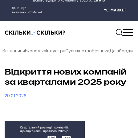
Скільки-скільки? — Медіа про суспільні дані
Введіть
Почати 
Всі новини
Економіка
Індустрії
Суспільство
Безпека
Дашборди
Відкриття нових компаній
за кварталами 2025 року
29.01.2026